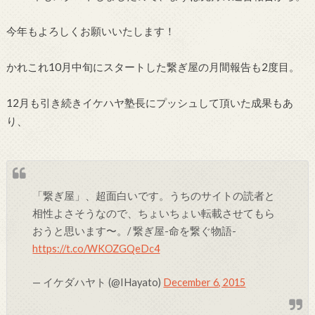
今年もよろしくお願いいたします！
かれこれ10月中旬にスタートした繋ぎ屋の月間報告も2度目。
12月も引き続きイケハヤ塾長にプッシュして頂いた成果もあ
り、
「繋ぎ屋」、超面白いです。うちのサイトの読者と
相性よさそうなので、ちょいちょい転載させてもら
おうと思います〜。/ 繋ぎ屋-命を繋ぐ物語-
https://t.co/WKOZGQeDc4
— イケダハヤト (@IHayato)
December 6, 2015