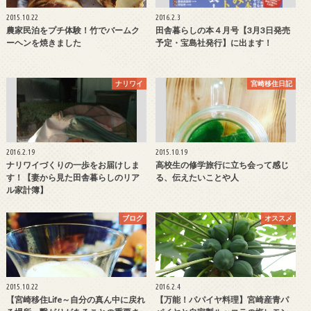
2015.10.22
2016.2.3
農家民泊をプチ体験！竹でバームク
田舎暮らしの本４月号【3月3日発売
ーヘンを焼きました
予定・宝島社発行】に出ます！
ナリワイ
宮崎移住日記
2016.2.19
2015.10.19
ナリワイづくりの一歩をお届けしま
高校生の修学旅行に立ち会って感じ
す！【妻から見た田舎暮らしのリア
る、伝えたいことや人
ル家計簿】
ブログ
オススメ
2015.10.22
2016.2.4
【宮崎移住Life～自分の真ん中に戻れ
【万能！パパイヤ料理】宮崎産青パ