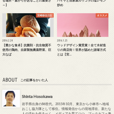
る場所・繋がりがあることの重要さ
パイヤと自家製ルッコラの塩レモン
～】
炒め
宮崎移住日記
オススメ
2016.2.24
2016.1.25
【豊かな食卓】抗菌剤・抗生物質不
ウッドデザイン賞受賞！全て木材造
使用の鶏肉、自家製無農薬野菜、巨
りの商店街！世界が認めた諸塚方式
大なば
とは【宮…
ABOUT
この記事をかいた人
Shinta Hosokawa
岩手県出身の86世代。2015年10月、東京から小林市へ地域
おこし協力隊として移住。情報発信からの現地滞在、新たな
人の流れを作るべく。メディアを育てつつ、ブックカフェ兼