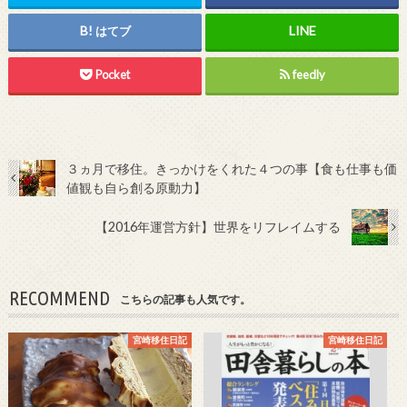
はてブ
Pocket
feedly
３ヵ月で移住。きっかけをくれた４つの事【食も仕事も価
値観も自ら創る原動力】
【2016年運営方針】世界をリフレイムする
RECOMMEND
こちらの記事も人気です。
宮崎移住日記
宮崎移住日記