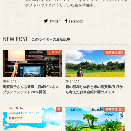
ゲストハウスというリアルな箱を準備中。
Twitter
Facebook
NEW POST
このライターの最新記事
ナリワイ
宮崎移住日記
2016.10.13
2016.10.12
馬渡松子さんも登壇！宮崎ビジネス
初の稲刈り体験と米の消費量/反収か
プランコンテスト2016開催
ら考えたお米自給計画のススメ
本
宮崎移住日記