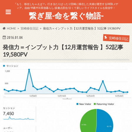
『もう、移住しちゃえば？』行き当たりばったり宮崎に移住した夫婦が運営するWEBメデ
ィア。自給/半農半X/田舎暮らし/多拠点居住/古くて新しいライフスタイルを発信中！
繋ぎ屋-命を繋ぐ物語-
HOME
宮崎移住日記
発信力＝インプット力【12月運営報告 】52記事 19,580PV
2016.01.04
宮崎移住日記
発信力＝インプット力【12月運営報告 】52記事
19,580PV