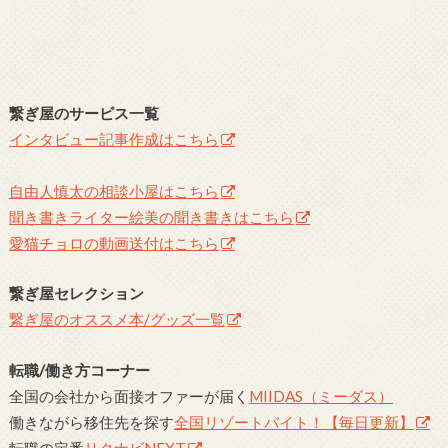
繋ぎ屋のサービス一覧
インタビュー記事作成はこちら
自由人慎太の相談小屋はこちら
聞き書きライター絵美の聞き書きはこちら
愛猫チョロの動画送付はこちら
繋ぎ屋セレクション
繋ぎ屋のオススメ本/グッズ一覧
転職/働き方コーナー
全国の会社から面接オファーが届く
MIIDAS（ミーダス）
働きながら移住先を探す
全国リゾートバイト！【毎日更新】
転職の定番
リクナビNEXT