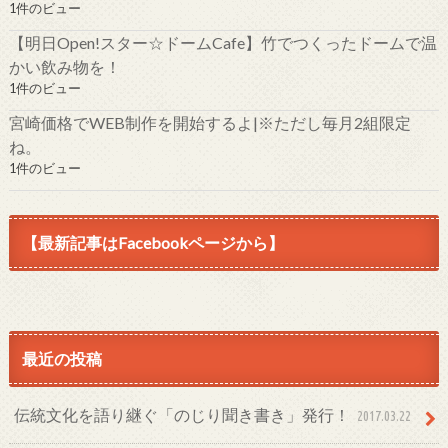
1件のビュー
【明日Open!スター☆ドームCafe】竹でつくったドームで温
かい飲み物を！
1件のビュー
宮崎価格でWEB制作を開始するよ|※ただし毎月2組限定
ね。
1件のビュー
【最新記事はFacebookページから】
最近の投稿
伝統文化を語り継ぐ「のじり聞き書き」発行！
2017.03.22