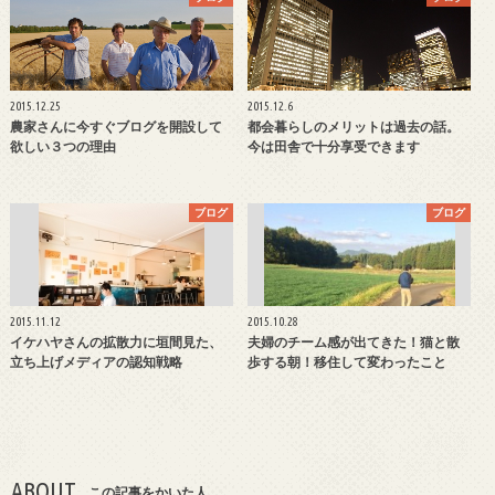
2015.12.25
2015.12.6
農家さんに今すぐブログを開設して
都会暮らしのメリットは過去の話。
欲しい３つの理由
今は田舎で十分享受できます
ブログ
ブログ
2015.11.12
2015.10.28
イケハヤさんの拡散力に垣間見た、
夫婦のチーム感が出てきた！猫と散
立ち上げメディアの認知戦略
歩する朝！移住して変わったこと
ABOUT
この記事をかいた人