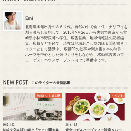
Emi
北海道函館出身の８６世代。自然の中で食・住・ナリワイを
創る暮らし目指して、2015年9月26日から夫婦で東京から宮
崎県小林市野尻町へ移住。広告営業、地域情報誌の記者編
集、広報などを経て、現在は地域おこし協力隊＆聞き書きラ
イターとして活動中。 広報PRの仕事や聞き書き本の制作・
ハーブを中心とした畑づくりをしながら、移動式古書カフ
ェ・ゲストハウスオープンへ向けて準備中です。
NEW POST
このライターの最新記事
地域おこし協力隊
イベント
2017.3.22
2016.11.5
伝統文化を語り継ぐ「のじり聞き書
青空ヨガ＆ハーブティー講座＆ハー