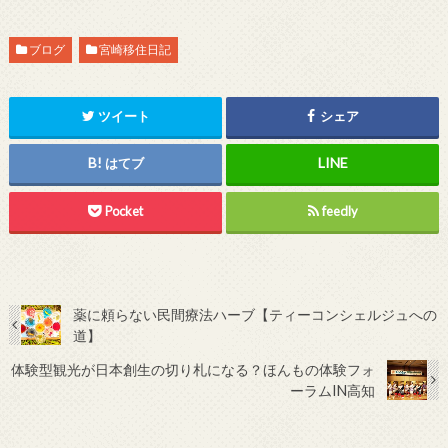
ブログ
宮崎移住日記
ツイート
シェア
はてブ
Pocket
feedly
薬に頼らない民間療法ハーブ【ティーコンシェルジュへの
道】
体験型観光が日本創生の切り札になる？ほんもの体験フォ
ーラムIN高知