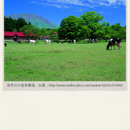
岩手の小岩井農場。出展：http://www.walkerplus.com/spot/ar0203s07600/