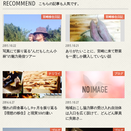
RECOMMEND
こちらの記事も人気です。
宮崎移住日記
宮崎移住日記
2015.10.22
2015.10.21
写真にて振り返る”んだもしたん小
ありがたいことに、宮崎に来て野菜
林”の魅力発信ツアー
を一度しか購入していない話
ナリワイ
ブログ
2016.6.27
2015.10.27
憧れの田舎暮らし9ヶ月を振り返る
地域おこし協力隊の受け入れ自治体
【理想の移住】と現実10の違い
は入口を広く設けて、どんどん隊員
に失敗さ…
ブログ
ブログ