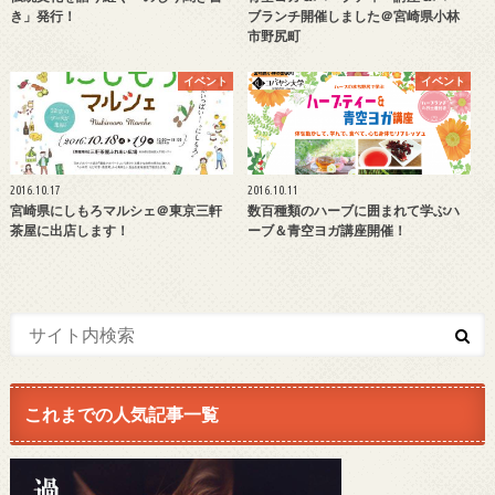
き」発行！
ブランチ開催しました＠宮崎県小林
市野尻町
イベント
イベント
2016.10.17
2016.10.11
宮崎県にしもろマルシェ＠東京三軒
数百種類のハーブに囲まれて学ぶハ
茶屋に出店します！
ーブ＆青空ヨガ講座開催！
これまでの人気記事一覧