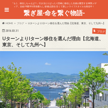
『もう、移住しちゃえば？』行き当たりばったり宮崎に移住した夫婦が運営するWEBメデ
ィア。自給/半農半X/田舎暮らし/多拠点居住/古くて新しいライフスタイルを発信中！
繋ぎ屋-命を繋ぐ物語-
HOME
ブログ
UターンよりIターン移住を選んだ理由【北海道、東京、そして九州へ】
2016.03.31
ブログ
UターンよりIターン移住を選んだ理由【北海道、
東京、そして九州へ】