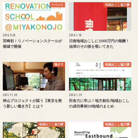
イベント
地域おこし協力隊
2016.9.28
2016.1.18
宮崎初！リノベーションスクールが
日南地域おこしに1000万円の報酬！
都城で開催
油津のその後を覗いてきた
働き方
地域おこし協力隊
2015.11.30
2016.1.19
神山プロジェクトが謳う【東京を救
田舎力に学ぶ！地方創生/地域おこし
う新しい働き方】とは？
の成功事例10地域のまとめ
地域おこし協力隊
地域おこし協力隊