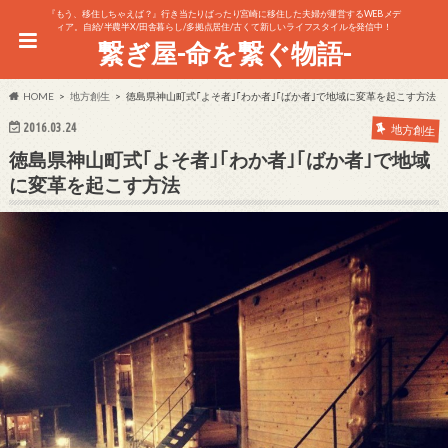
『もう、移住しちゃえば？』行き当たりばったり宮崎に移住した夫婦が運営するWEBメデ
ィア。自給/半農半X/田舎暮らし/多拠点居住/古くて新しいライフスタイルを発信中！
繋ぎ屋-命を繋ぐ物語-
HOME
地方創生
徳島県神山町式｢よそ者｣｢わか者｣｢ばか者｣で地域に変革を起こす方法
2016.03.24
地方創生
徳島県神山町式｢よそ者｣｢わか者｣｢ばか者｣で地域
に変革を起こす方法