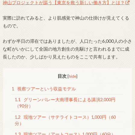
神山プロジェクトが謳う【東京を救う新しい働き方】とは？
実際に訪れてみると、より肌感覚で神山の仕掛けが見えてくる
もので。
わずか半日の滞在ではありましたが、人口たった6,000人の小さ
な町がいかにして全国の地方創生の先駆けと言われるまでに成
長したのか、少しばかり見えたものをここで共有します。
目次
[
hide
]
1
視察ツアーという収益モデル
1.1
グリーンバレー大南理事長による講演2,000円
（90分）
1.2
現地ツアー（サテライトコース）1,000円（60
分）
1.3
現地ツアー（アートコース）1,000円（60分）