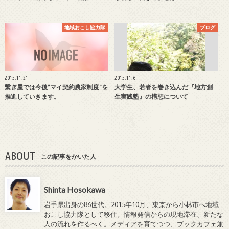
地域おこし協力隊
ブログ
2015.11.21
2015.11.6
繋ぎ屋では今後”マイ契約農家制度”を
大学生、若者を巻き込んだ『地方創
推進していきます。
生実践塾』の構想について
ABOUT
この記事をかいた人
Shinta Hosokawa
岩手県出身の86世代。2015年10月、東京から小林市へ地域
おこし協力隊として移住。情報発信からの現地滞在、新たな
人の流れを作るべく。メディアを育てつつ、ブックカフェ兼