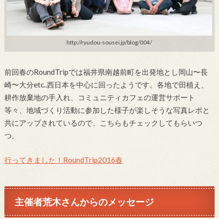
http://ryudou-sousei.jp/blog/004/
前回春のRoundTripでは福井県南越前町を出発地とし岡山〜長
崎〜大分etc..西日本を中心に回ったようです。各地で田植え、
耕作放棄地の手入れ、コミュニティカフェの運営サポート
等々、地域づくり活動に参加した様子が楽しそうな写真レポと
共にアップされているので、こちらもチェックしてもらいつ
つ。
行ってきました！RoundTrip2016春
主催者荒木さんからのメッセージ