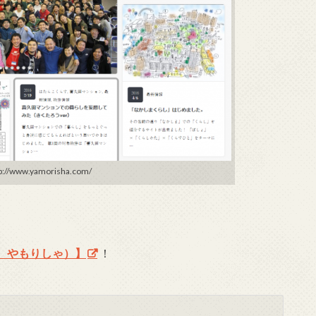
//www.yamorisha.com/
 やもりしゃ）】
！