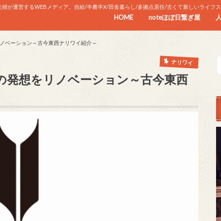
が運営するWEBメディア。自給/半農半X/田舎暮らし/多拠点居住/古くて新しいライフ
HOME
noteほぼ日繋ぎ屋
ノベーション～古今東西ナリワイ紹介～
ナリワイ
の発想をリノベーション～古今東西