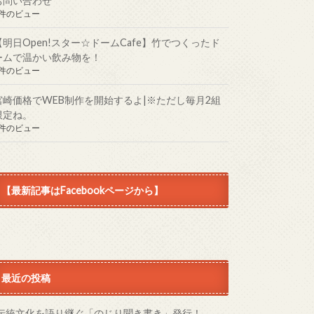
お問い合わせ
1件のビュー
【明日Open!スター☆ドームCafe】竹でつくったド
ームで温かい飲み物を！
1件のビュー
宮崎価格でWEB制作を開始するよ|※ただし毎月2組
限定ね。
1件のビュー
【最新記事はFacebookページから】
最近の投稿
伝統文化を語り継ぐ「のじり聞き書き」発行！