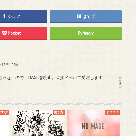
シェア
はてブ
Pocket
feedly
ー動画全編
ならないので、BASEを廃止。直接メールで受注します
ブログ
働き方
オススメ