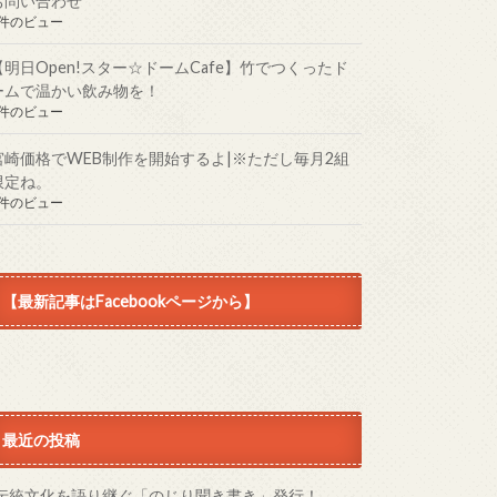
お問い合わせ
1件のビュー
【明日Open!スター☆ドームCafe】竹でつくったド
ームで温かい飲み物を！
1件のビュー
宮崎価格でWEB制作を開始するよ|※ただし毎月2組
限定ね。
1件のビュー
【最新記事はFacebookページから】
最近の投稿
伝統文化を語り継ぐ「のじり聞き書き」発行！