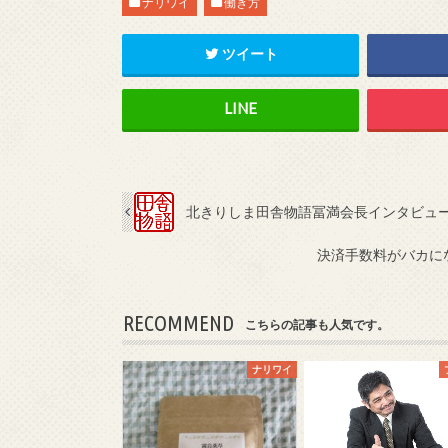
ナリワイ
働き方
ツイート
北きりしま田舎物語冨満会長インタビュ
決済手数料がバカに
RECOMMEND
こちらの記事も人気です。
ナリワイ