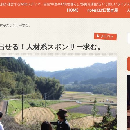
が運営するWEBメディア。自給/半農半X/田舎暮らし/多拠点居住/古くて新しいライフ
HOME
noteほぼ日繋ぎ屋
材系スポンサー求む。
ナリワイ
出せる！人材系スポンサー求む。