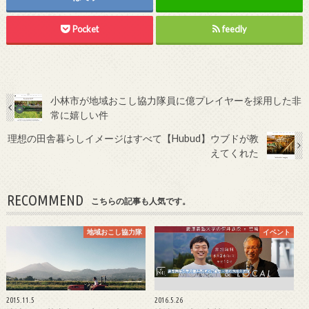
Pocket
feedly
小林市が地域おこし協力隊員に億プレイヤーを採用した非
常に嬉しい件
理想の田舎暮らしイメージはすべて【Hubud】ウブドが教
えてくれた
RECOMMEND
こちらの記事も人気です。
地域おこし協力隊
イベント
2015.11.5
2016.5.26