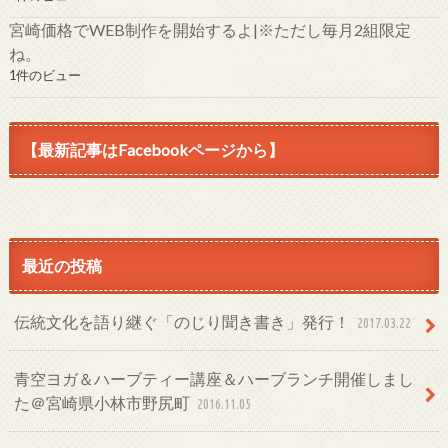
宮崎価格でWEB制作を開始するよ|※ただし毎月2組限定
ね。
1件のビュー
【最新記事はFacebookページから】
最近の投稿
伝統文化を語り継ぐ「のじり聞き書き」発行！
2017.03.22
青空ヨガ＆ハーブティー講座＆ハーブランチ開催しまし
た＠宮崎県小林市野尻町
2016.11.05