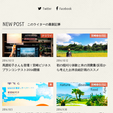
Twitter
Facebook
NEW POST
このライターの最新記事
ナリワイ
宮崎移住日記
2016.10.13
2016.10.12
馬渡松子さんも登壇！宮崎ビジネス
初の稲刈り体験と米の消費量/反収か
プランコンテスト2016開催
ら考えたお米自給計画のススメ
本
宮崎移住日記
2016.10.5
2016.9.30