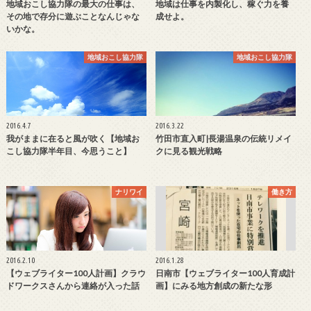
地域おこし協力隊の最大の仕事は、
地域は仕事を内製化し、稼ぐ力を養
その地で存分に遊ぶことなんじゃな
成せよ。
いかな。
地域おこし協力隊
地域おこし協力隊
2016.4.7
2016.3.22
我がままに在ると風が吹く【地域お
竹田市直入町|長湯温泉の伝統リメイ
こし協力隊半年目、今思うこと】
クに見る観光戦略
ナリワイ
働き方
2016.2.10
2016.1.28
【ウェブライター100人計画】クラウ
日南市【ウェブライター100人育成計
ドワークスさんから連絡が入った話
画】にみる地方創成の新たな形