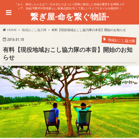
『もう、移住しちゃえば？』行き当たりばったり宮崎に移住した夫婦が運営するWEBメデ
ィア。自給/半農半X/田舎暮らし/多拠点居住/古くて新しいライフスタイルを発信中！
繋ぎ屋-命を繋ぐ物語-
HOME
地域おこし協力隊
有料【現役地域おこし協力隊の本音】開始のお知らせ
2016.01.10
地域おこし協力隊
有料【現役地域おこし協力隊の本音】開始のお知
らせ