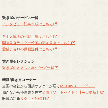
繋ぎ屋のサービス一覧
インタビュー記事作成はこちら
自由人慎太の相談小屋はこちら
聞き書きライター絵美の聞き書きはこちら
愛猫チョロの動画送付はこちら
繋ぎ屋セレクション
繋ぎ屋のオススメ本/グッズ一覧
転職/働き方コーナー
全国の会社から面接オファーが届く
MIIDAS（ミーダス）
働きながら移住先を探す
全国リゾートバイト！【毎日更新】
転職の定番
リクナビNEXT