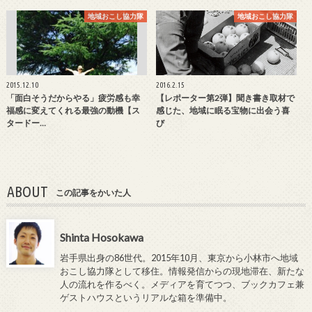
地域おこし協力隊
地域おこし協力隊
2015.12.10
2016.2.15
「面白そうだからやる」疲労感も幸
【レポーター第2弾】聞き書き取材で
福感に変えてくれる最強の動機【ス
感じた、地域に眠る宝物に出会う喜
タードー…
び
ABOUT
この記事をかいた人
Shinta Hosokawa
岩手県出身の86世代。2015年10月、東京から小林市へ地域
おこし協力隊として移住。情報発信からの現地滞在、新たな
人の流れを作るべく。メディアを育てつつ、ブックカフェ兼
ゲストハウスというリアルな箱を準備中。